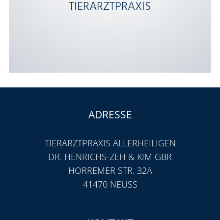
In einem hundefreien
TIERARZTPRAXIS
Wartebereich kann ich mich so
völlig stressfrei auf die Tierärztin
freuen.“
ADRESSE
TIERARZTPRAXIS ALLERHEILIGEN
DR. HENRICHS-ZEH & KIM GBR
HORREMER STR. 32A
41470 NEUSS