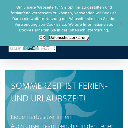
Zum
Info oder Terminvereinbarung unter 02137 92 83 50
|
Um unsere Webseite für Sie optimal zu gestalten und
info@tierarztpraxis-allerheiligen.de
Inhalt
fortlaufend verbessern zu können, verwenden wir Cookies.
springen
Durch die weitere Nutzung der Webseite stimmen Sie der
Facebook
Verwendung von Cookies zu. Weitere Informationen zu
Cookies erhalten Sie in der Datenschutzerklärung.
OK
Datenschutzerklärung
SOM
MERZEIT IST FERIEN-
UND URLAUBSZEIT!
Liebe TierbesitzerInnen!
Auch unser Team benötigt in den Ferien